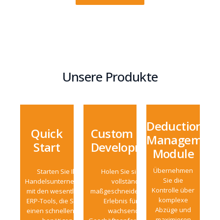
Unsere Produkte
Deduction
Quick
Custom
Managemen
Start
Development
Module
Übernehmen
Starten Sie Ihr
Holen Sie sich ein
Sie die
Handelsunternehmen
vollständig
Kontrolle über
mit den wesentlichen
maßgeschneidertes ERP-
komplexe
ERP-Tools, die Sie für
Erlebnis für Ihre
Abzüge und
einen schnellen Start
wachsenden
maximieren