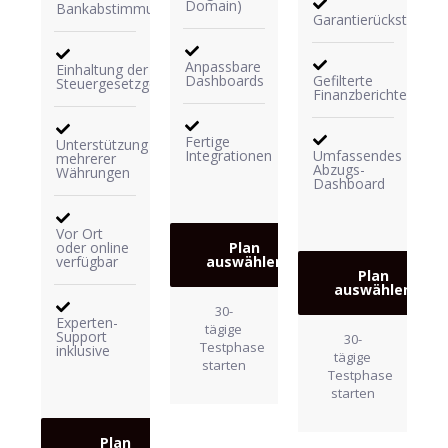
Domain)
Bankabstimmung
Garantierückstellung
Anpassbare
Einhaltung der
Dashboards
Gefilterte
Steuergesetzgebung
Finanzberichterstatt
Fertige
Unterstützung
Integrationen
Umfassendes
mehrerer
Abzugs-
Währungen
Dashboard
Vor Ort
oder online
Plan
verfügbar
auswählen
Plan
auswählen
30-
Experten-
tägige
Support
30-
Testphase
inklusive
tägige
starten
Testphase
starten
Plan