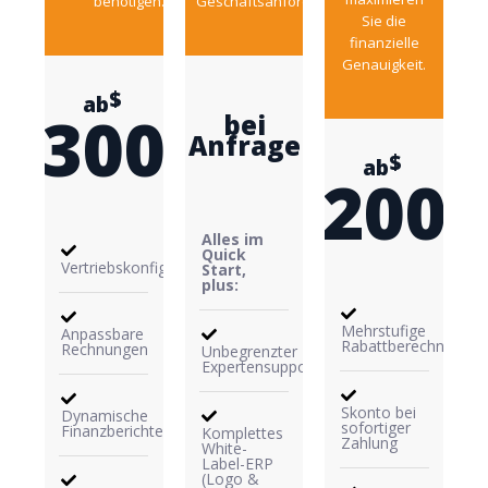
benötigen.
Geschäftsanforderungen.
Sie die
finanzielle
Genauigkeit.
$
300
bei
Anfrage
$
200
Alles im
Quick
Vertriebskonfiguration
Start,
plus:
Mehrstufige
Anpassbare
Rabattberechnung
Rechnungen
Unbegrenzter
Expertensupport
Skonto bei
Dynamische
sofortiger
Finanzberichte
Komplettes
Zahlung
White-
Label-ERP
(Logo &