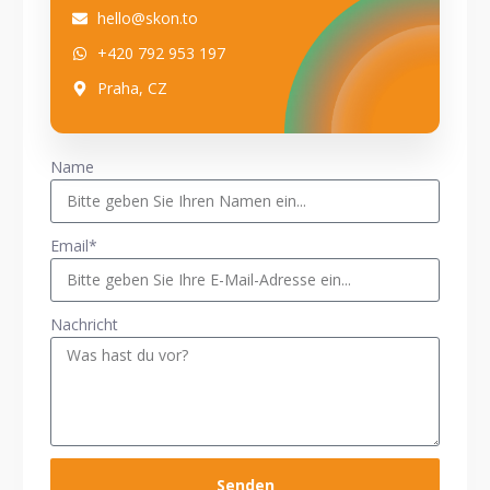
hello@skon.to
+420 792 953 197
Praha, CZ
Name
Email*
Nachricht
Senden